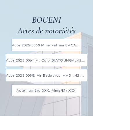
BOUENI
Actes de notoriétés
Acte 2025-0060 Mme Fatima BACAR, Gouela 97620 BOUENI, section AE 149 à AE 158
Acte 2025-0061 M. Colo DIATOUNGALAZA, 2 rue Princese Mame Gwela 97620 BOUENI, section AE 179 à AE 188
Acte 2025-0088, Mr Badourou MADI, 42 boulevard Madi Ngouvou quartier Hagnoundrou 97620 BOUENI, section AL 161
Acte numéro XXX, Mme/Mr XXX