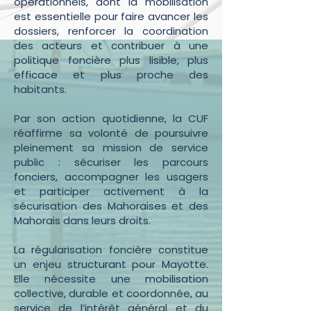
opérationnels, dont la mobilisation
est essentielle pour faire avancer les
dossiers, renforcer la coordination
des acteurs et contribuer à une
politique foncière plus lisible, plus
efficace et plus proche des
habitants.
Par son action quotidienne, la CUF
réaffirme sa volonté de poursuivre
pleinement sa mission de service
public : sécuriser les parcours
fonciers, accompagner les usagers
et participer activement à la
sécurisation des Mahoraises et des
Mahorais dans leurs droits.
La régularisation foncière constitue
un enjeu structurant pour Mayotte.
Elle nécessite une mobilisation
collective, durable et coordonnée, au
service de l’intérêt général et du